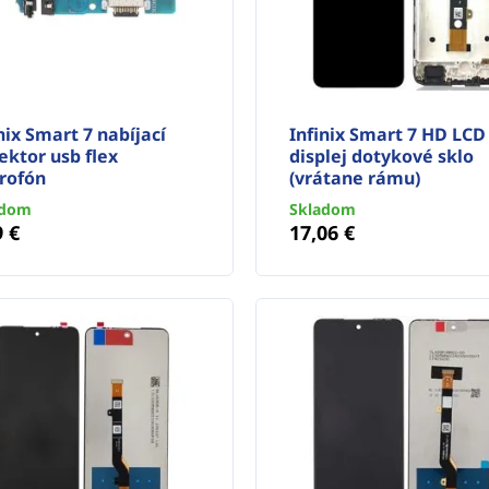
nix Smart 7 nabíjací
Infinix Smart 7 HD LCD
ektor usb flex
displej dotykové sklo
rofón
(vrátane rámu)
adom
Skladom
9 €
17,06 €