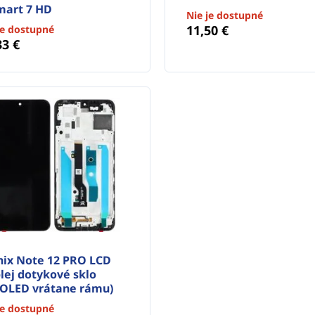
mart 7 HD
Nie je dostupné
11,50 €
je dostupné
33 €
inix Note 12 PRO LCD
lej dotykové sklo
OLED vrátane rámu)
je dostupné