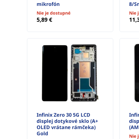
mikrofón
8/S
Nie je dostupné
Nie 
5,89 €
11,
Infinix Zero 30 5G LCD
Inf
displej dotykové sklo (A+
disp
OLED vrátane rámčeka)
(AM
Gold
Nie 