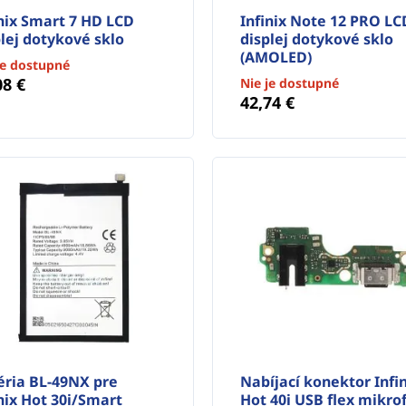
inix Smart 7 HD LCD
Infinix Note 12 PRO LC
lej dotykové sklo
displej dotykové sklo
(AMOLED)
je dostupné
08 €
Nie je dostupné
42,74 €
éria BL-49NX pre
Nabíjací konektor Infi
nix Hot 30i/Smart
Hot 40i USB flex mikro