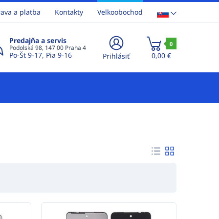
ava a platba
Kontakty
Velkoobochod
Predajňa a servis
0
Podolská 98, 147 00 Praha 4
Po-Št 9-17, Pia 9-16
0,00 €
Prihlásiť