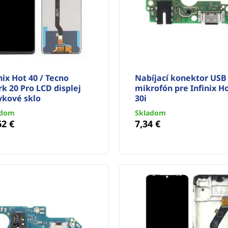
nix Hot 40 / Tecno
Nabíjací konektor USB 
k 20 Pro LCD displej
mikrofón pre Infinix H
ykové sklo
30i
adom
Skladom
62 €
7,34 €