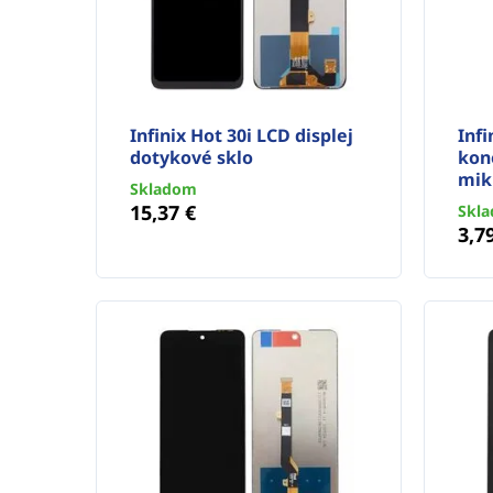
Infinix Hot 30i LCD displej
Infi
dotykové sklo
kon
mik
Skladom
15,37 €
Skl
3,7