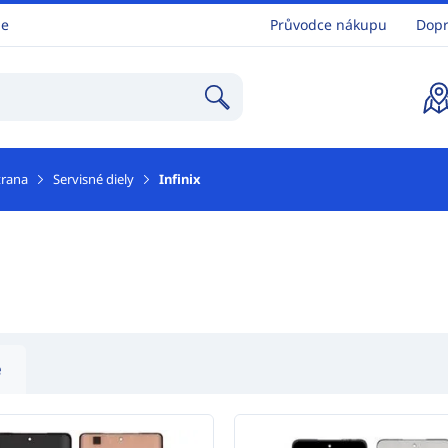
ne
Průvodce nákupu
Dopr
trana
Servisné diely
Infinix
e