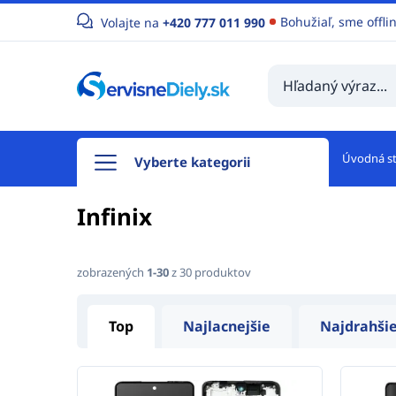
Bohužiaľ, sme offli
Volajte na
+420 777 011 990
Úvodná s
Vyberte kategorii
Infinix
zobrazených
1-30
z 30 produktov
Top
Najlacnejšie
Najdrahši