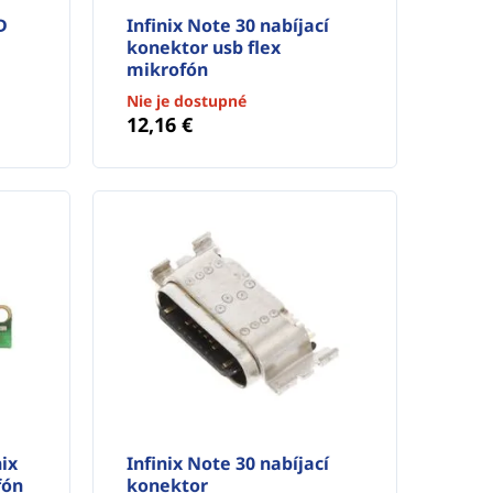
D
Infinix Note 30 nabíjací
konektor usb flex
mikrofón
Nie je dostupné
12,16 €
nix
Infinix Note 30 nabíjací
fón
konektor