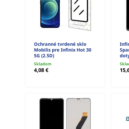
Ochranné tvrdené sklo
Infi
Mobilis pre Infinix Hot 30
Spar
5G (2.5D)
dot
Skladom
Skl
4,08 €
15,