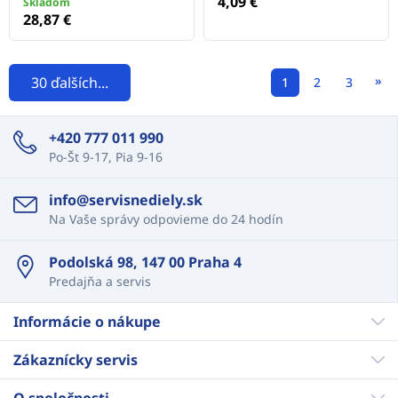
4,09 €
Skladom
28,87 €
»
30 ďalších...
1
2
3
+420 777 011 990
Po-Št 9-17, Pia 9-16
info@servisnediely.sk
Na Vaše správy odpovieme do 24 hodín
Podolská 98, 147 00 Praha 4
Predajňa a servis
Informácie o nákupe
Zákaznícky servis
O spoločnosti