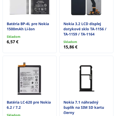
Batéria BP-4L pre Nokia
Nokia 3.2 LCD displej
1500mAh Li-Ion
dotykové sklo TA-1156 /
TA-1159 / TA-1164
Skladom
6,57 €
Skladom
15,86 €
Batéria LC-620 pre Nokia
Nokia 7.1 náhradný
6.2 / 7.2
šuplík na SIM SD kartu
čierny
Skladom