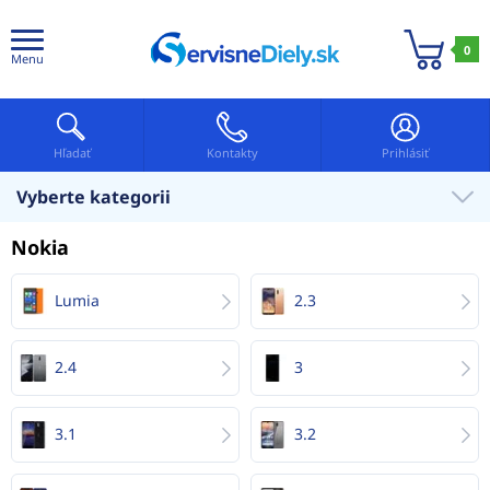
0
Menu
Hľadať
Kontakty
Prihlásiť
Vyberte kategorii
Nokia
Lumia
2.3
2.4
3
3.1
3.2