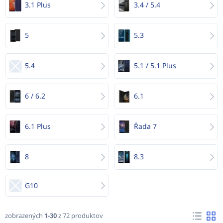
3.1 Plus
3.4 / 5.4
5
5.3
5.4
5.1 / 5.1 Plus
6 / 6.2
6.1
6.1 Plus
Řada 7
8
8.3
G10
zobrazených
1-30
z 72 produktov