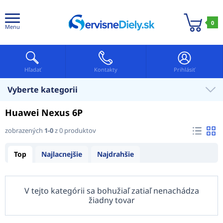
0
Menu
Hľadať
Kontakty
Prihlásiť
Vyberte kategorii
Huawei Nexus 6P
zobrazených
1-0
z 0 produktov
Top
Najlacnejšie
Najdrahšie
V tejto kategórii sa bohužiaľ zatiaľ nenachádza
žiadny tovar