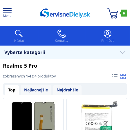
0
Menu
Hľadať
Kontakty
Prihlásiť
Vyberte kategorii
Realme 5 Pro
zobrazených
1-4
z 4 produktov
Top
Najlacnejšie
Najdrahšie