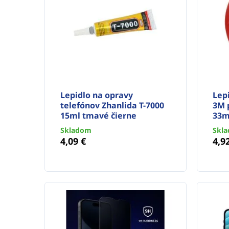
Lepidlo na opravy
Lep
telefónov Zhanlida T-7000
3M 
15ml tmavé čierne
33
Skladom
Skl
4,09 €
4,9