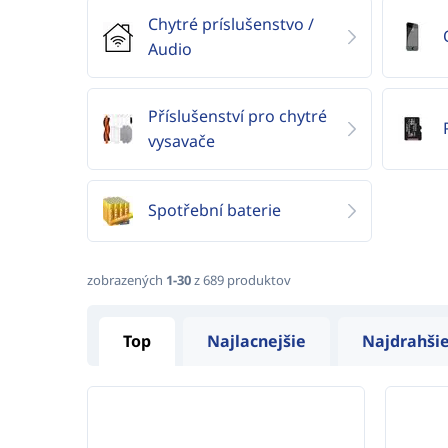
Chytré príslušenstvo /
Audio
Příslušenství pro chytré
vysavače
Spotřební baterie
zobrazených
1-30
z 689 produktov
Top
Najlacnejšie
Najdrahši