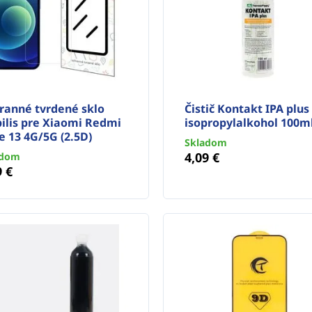
ranné tvrdené sklo
Čistič Kontakt IPA plus
ilis pre Xiaomi Redmi
isopropylalkohol 100m
e 13 4G/5G (2.5D)
Skladom
4,09 €
adom
9 €