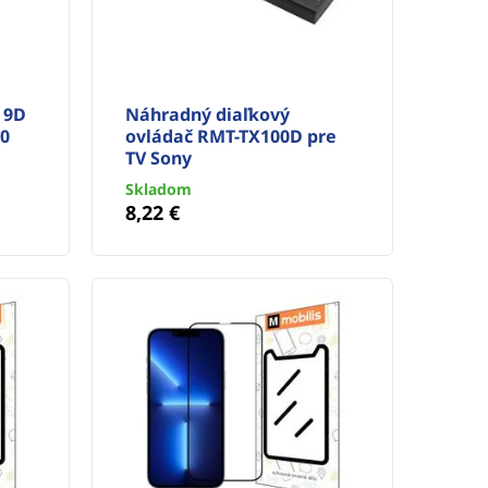
 9D
Náhradný diaľkový
10
ovládač RMT-TX100D pre
TV Sony
Skladom
8,22 €