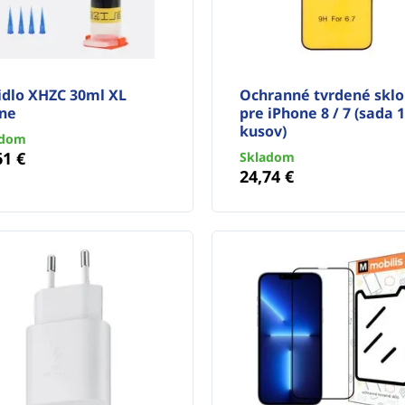
idlo XHZC 30ml XL
Ochranné tvrdené sklo
rne
pre iPhone 8 / 7 (sada 
kusov)
adom
61 €
Skladom
24,74 €