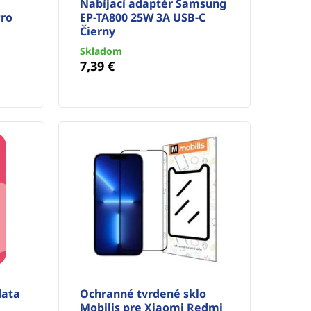
Nabíjací adaptér Samsung
Pro
EP-TA800 25W 3A USB-C
Čierny
Skladom
7,39 €
data
Ochranné tvrdené sklo
Mobilis pre Xiaomi Redmi