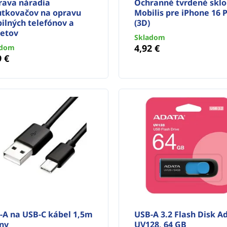
rava náradia
Ochranné tvrdené sklo
utkovačov na opravu
Mobilis pre iPhone 16 
ilných telefónov a
(3D)
letov
Skladom
4,92 €
adom
9 €
-A na USB-C kábel 1,5m
USB-A 3.2 Flash Disk A
rny
UV128, 64 GB