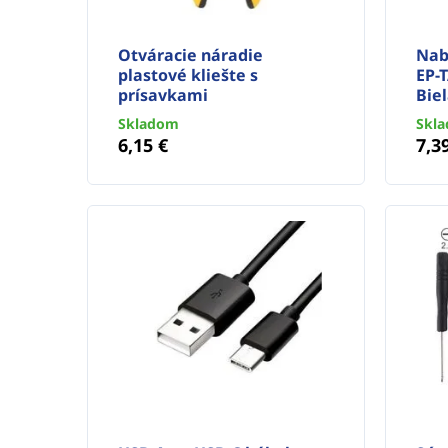
Otváracie náradie
Nab
plastové kliešte s
EP-
prísavkami
Bie
Skladom
Skl
6,15 €
7,3