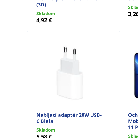
(3D)
Skl
3,2
Skladom
4,92 €
Nabíjací adaptér 20W USB-
Och
C Biela
Mobi
11 P
Skladom
5,58 €
Skl