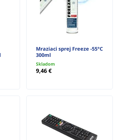
Mraziaci sprej Freeze -55°C
l
300ml
Skladom
9,46 €