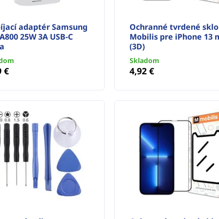
íjací adaptér Samsung
Ochranné tvrdené sklo
TA800 25W 3A USB-C
Mobilis pre iPhone 13 
la
(3D)
adom
Skladom
9 €
4,92 €