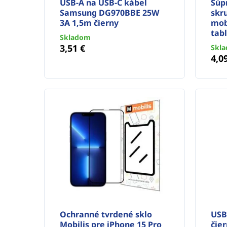
USB-A na USB-C kábel
Súp
Samsung DG970BBE 25W
skr
3A 1,5m čierny
mob
tab
Skladom
3,51 €
Skl
4,0
Ochranné tvrdené sklo
USB
Mobilis pre iPhone 15 Pro
čie