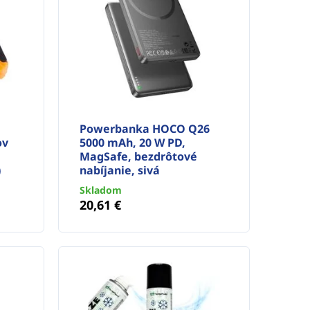
Powerbanka HOCO Q26
ov
5000 mAh, 20 W PD,
MagSafe, bezdrôtové
)
nabíjanie, sivá
Skladom
20,61 €