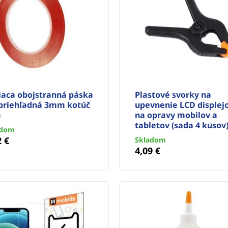
iaca obojstranná páska
Plastové svorky na
priehľadná 3mm kotúč
upevnenie LCD displej
m
na opravy mobilov a
tabletov (sada 4 kusov
adom
2 €
Skladom
4,09 €