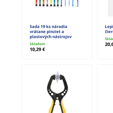
Sada 19 ks náradia
Lep
vrátane pinziet a
čie
plastových nástrojov
Skl
20,
Skladom
10,29 €