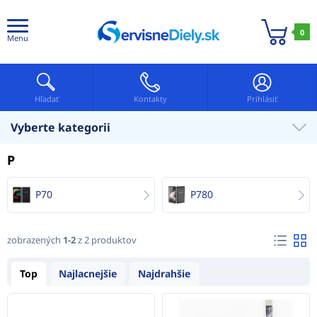
0
Menu
Hľadať
Kontakty
Prihlásiť
Vyberte kategorii
P
P70
P780
zobrazených
1-2
z 2 produktov
Top
Najlacnejšie
Najdrahšie