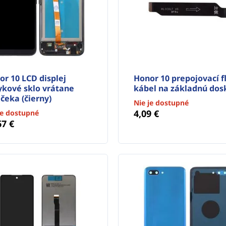
or 10 LCD displej
Honor 10 prepojovací f
ykové sklo vrátane
kábel na základnú dos
čeka (čierny)
Nie je dostupné
4,09 €
je dostupné
67 €