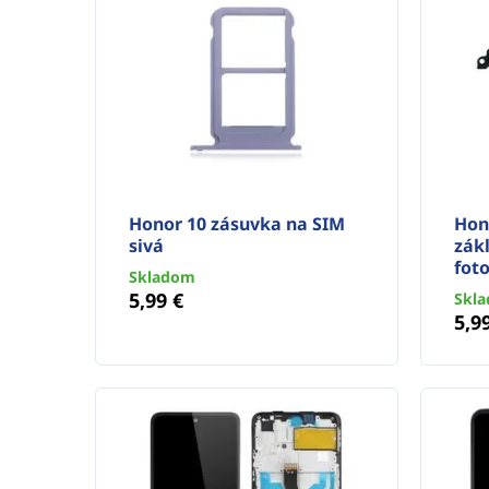
Honor 10 zásuvka na SIM
Hon
sivá
zák
fot
Skladom
5,99 €
Skl
5,9