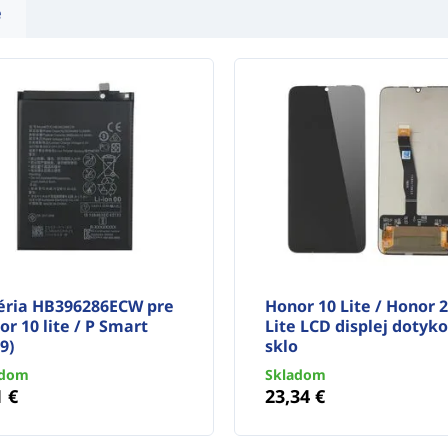
e
éria HB396286ECW pre
Honor 10 Lite / Honor 
r 10 lite / P Smart
Lite LCD displej dotyk
9)
sklo
adom
Skladom
1 €
23,34 €