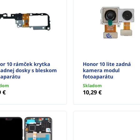
or 10 rámček krytka
Honor 10 lite zadná
ladnej dosky s bleskom
kamera modul
oaparátu
fotoaparátu
adom
Skladom
9 €
10,29 €