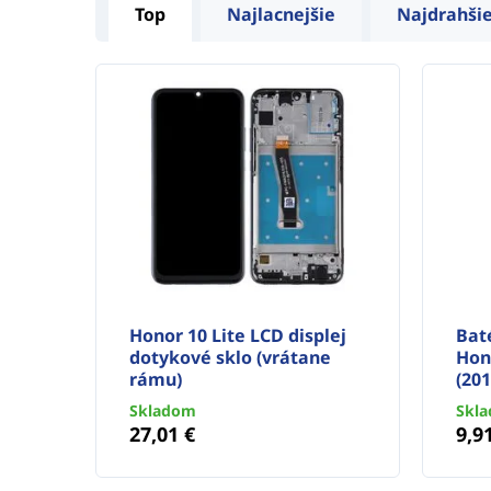
Top
Najlacnejšie
Najdrahši
Honor 10 Lite LCD displej
Bat
dotykové sklo (vrátane
Hono
rámu)
(201
Skladom
Skl
27,01 €
9,9