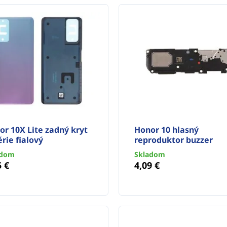
or 10X Lite zadný kryt
Honor 10 hlasný
rie fialový
reproduktor buzzer
adom
Skladom
5 €
4,09 €