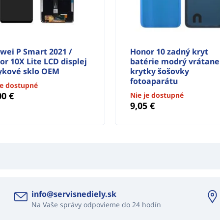
wei P Smart 2021 /
Honor 10 zadný kryt
r 10X Lite LCD displej
batérie modrý vrátane
ykové sklo OEM
krytky šošovky
fotoaparátu
je dostupné
00 €
Nie je dostupné
9,05 €
info@servisnediely.sk
Na Vaše správy odpovieme do 24 hodín