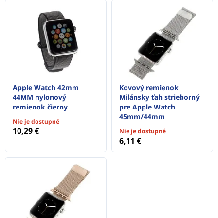
Apple Watch 42mm
Kovový remienok
44MM nylonový
Milánsky ťah strieborný
remienok čierny
pre Apple Watch
45mm/44mm
Nie je dostupné
10,29 €
Nie je dostupné
6,11 €