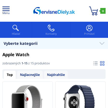
0
Menu
Hľadať
Kontakty
Prihlásiť
Vyberte kategorii
Apple Watch
zobrazených
1-15
z 15 produktov
Top
Najlacnejšie
Najdrahšie