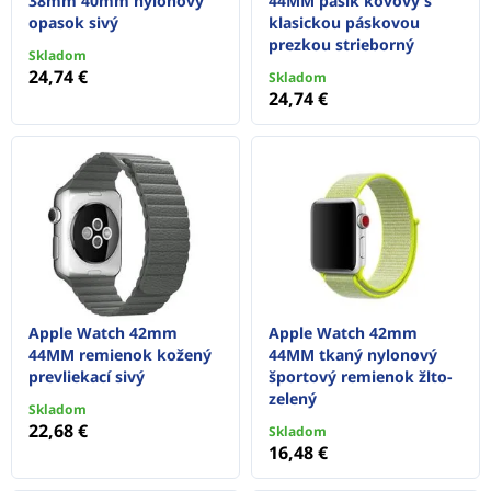
38mm 40mm nylonový
44MM pásik kovový s
opasok sivý
klasickou páskovou
prezkou strieborný
Skladom
24,74 €
Skladom
24,74 €
Apple Watch 42mm
Apple Watch 42mm
44MM remienok kožený
44MM tkaný nylonový
prevliekací sivý
športový remienok žlto-
zelený
Skladom
22,68 €
Skladom
16,48 €