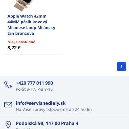
Apple Watch 42mm
44MM pásik kovový
Milanese Loop Milánsky
ťah bronzová
Nie je dostupné
8,22 €
1
+420 777 011 990
Po-Št 9-17, Pia 9-16
info@servisnediely.sk
Na Vaše správy odpovieme do 24 hodín
Podolská 98, 147 00 Praha 4