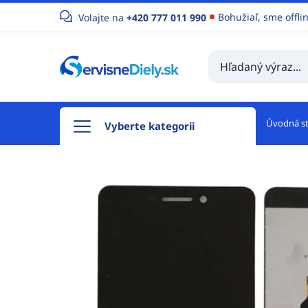
Bohužiaľ, sme offli
Volajte na
+420 777 011 990
Úvodná s
Vyberte kategorii