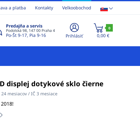
ava a platba
Kontakty
Velkoobochod
Predajňa a servis
0
Podolská 98, 147 00 Praha 4
Po-Št 9-17, Pia 9-16
0,00 €
Prihlásiť
CD displej dotykové sklo čierne
:
24 mesiacov / IČ 3 mesiace
 2018!