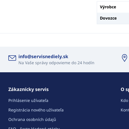
Výrobce
Dovozce
info@servisnediely.sk
Na Vaše správy odpovieme do 24 hodín
Zákaznícky servis
O s
Prihlásenie užívateľa
Kdo
Registrácia nového užívateľa
Kont
Ochrana osobních údajů
FAQ - často kladené otázky