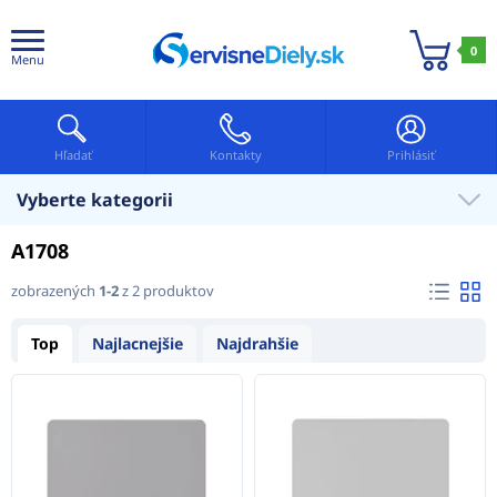
0
Menu
Hľadať
Kontakty
Prihlásiť
Vyberte kategorii
A1708
zobrazených
1-2
z 2 produktov
Top
Najlacnejšie
Najdrahšie