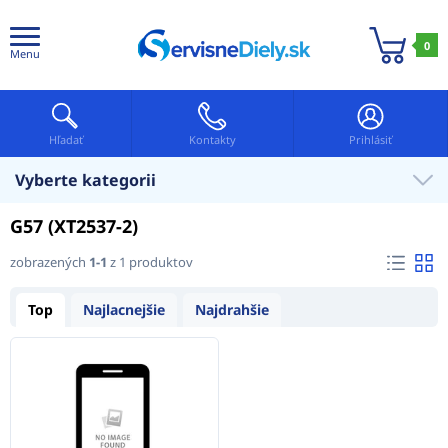
0
Menu
Hľadať
Kontakty
Prihlásiť
Vyberte kategorii
G57 (XT2537-2)
zobrazených
1-1
z 1 produktov
Top
Najlacnejšie
Najdrahšie