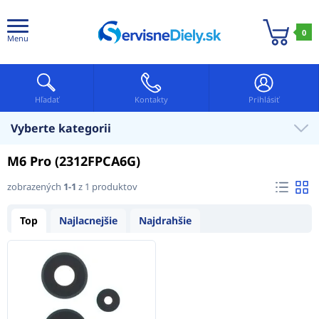
0
Menu
Hľadať
Kontakty
Prihlásiť
Vyberte kategorii
M6 Pro (2312FPCA6G)
zobrazených
1-1
z 1 produktov
Top
Najlacnejšie
Najdrahšie