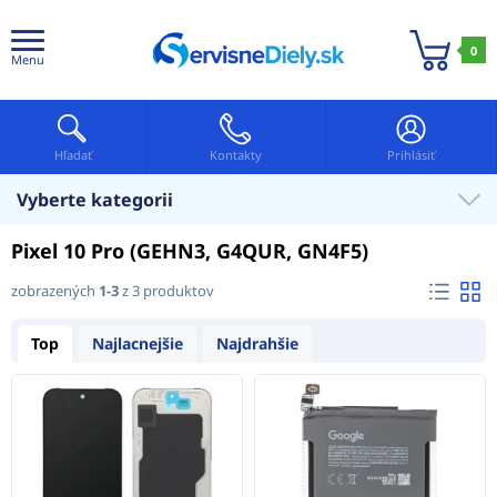
0
Menu
Hľadať
Kontakty
Prihlásiť
Vyberte kategorii
Pixel 10 Pro (GEHN3, G4QUR, GN4F5)
zobrazených
1-3
z 3 produktov
Top
Najlacnejšie
Najdrahšie