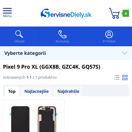
0
Menu
Hľadať
Kontakty
Prihlásiť
Vyberte kategorii
Pixel 9 Pro XL (GGX8B, GZC4K, GQ57S)
zobrazených
1-1
z 1 produktov
Top
Najlacnejšie
Najdrahšie