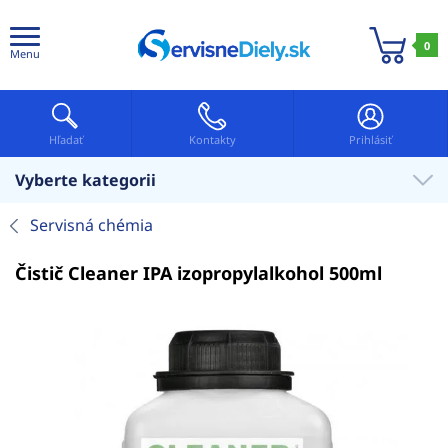
0
Menu
Hľadať
Kontakty
Prihlásiť
Vyberte kategorii
Servisná chémia
Čistič Cleaner IPA izopropylalkohol 500ml