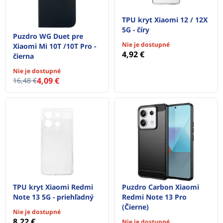
TPU kryt Xiaomi 12 / 12X
5G - číry
Puzdro WG Duet pre
Nie je dostupné
Xiaomi Mi 10T /10T Pro -
4,92 €
čierna
Nie je dostupné
4,09 €
16,48 €
TPU kryt Xiaomi Redmi
Puzdro Carbon Xiaomi
Note 13 5G - priehľadný
Redmi Note 13 Pro
(Čierne)
Nie je dostupné
8,22 €
Nie je dostupné