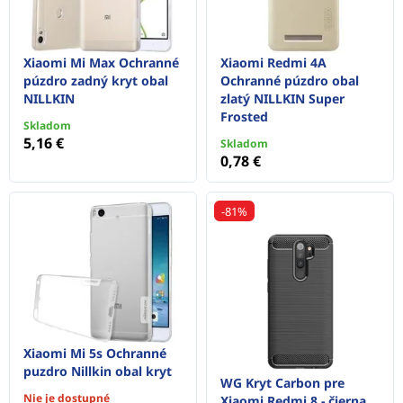
Xiaomi Mi Max Ochranné
Xiaomi Redmi 4A
púzdro zadný kryt obal
Ochranné púzdro obal
NILLKIN
zlatý NILLKIN Super
Frosted
Skladom
5,16 €
Skladom
0,78 €
-81%
Xiaomi Mi 5s Ochranné
puzdro Nillkin obal kryt
WG Kryt Carbon pre
Nie je dostupné
Xiaomi Redmi 8 - čierna