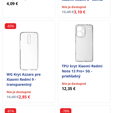
4,09 €
Nie je dostupné
3,10 €
16,48 €
-83%
TPU kryt Xiaomi Redmi
Note 13 Pro+ 5G -
WG Kryt Azzaro pre
priehľadný
Xiaomi Redmi 9 -
Nie je dostupné
transparentný
12,35 €
Nie je dostupné
2,85 €
16,48 €
-81%
-78%