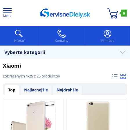
0
Menu
Hľadať
Kontakty
Prihlásiť
Vyberte kategorii
Xiaomi
zobrazených
1-25
z 25 produktov
Top
Najlacnejšie
Najdrahšie