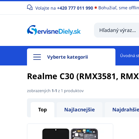
Bohužiaľ, sme offli
Volajte na
+420 777 011 990
Úvodná s
Vyberte kategorii
Realme C30 (RMX3581, RMX
zobrazených
1-1
z 1 produktov
Top
Najlacnejšie
Najdrahši