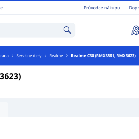
ne
Průvodce nákupu
Dopr
trana
Servisné diely
Realme
Realme C30 (RMX3581, RMX3623)
3623)
e