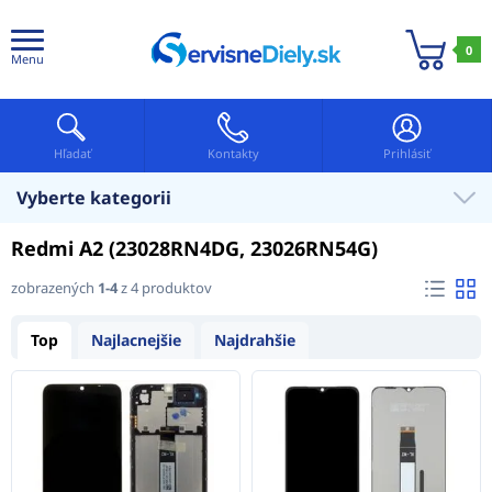
0
Menu
Hľadať
Kontakty
Prihlásiť
Vyberte kategorii
Redmi A2 (23028RN4DG, 23026RN54G)
zobrazených
1-4
z 4 produktov
Top
Najlacnejšie
Najdrahšie