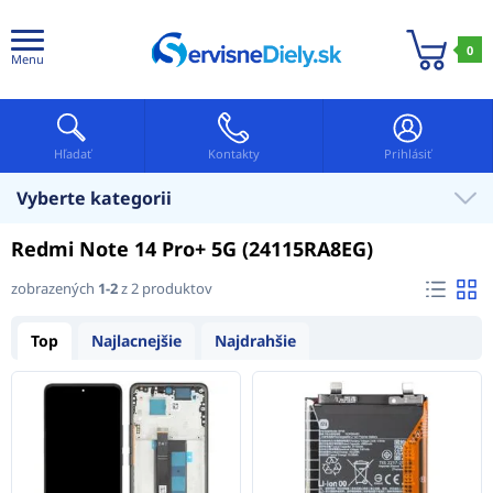
0
Menu
Hľadať
Kontakty
Prihlásiť
Vyberte kategorii
Redmi Note 14 Pro+ 5G (24115RA8EG)
zobrazených
1-2
z 2 produktov
Top
Najlacnejšie
Najdrahšie