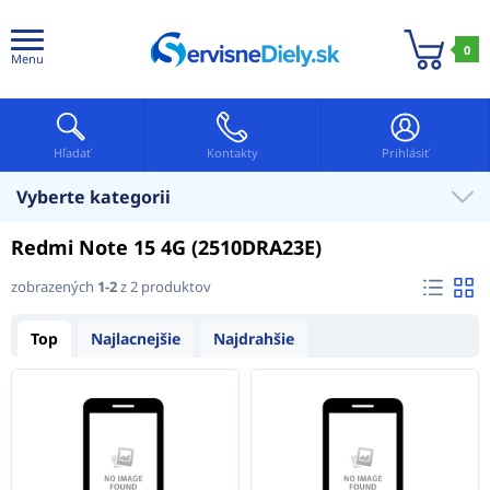
0
Menu
Hľadať
Kontakty
Prihlásiť
Vyberte kategorii
Redmi Note 15 4G (2510DRA23E)
zobrazených
1-2
z 2 produktov
Top
Najlacnejšie
Najdrahšie