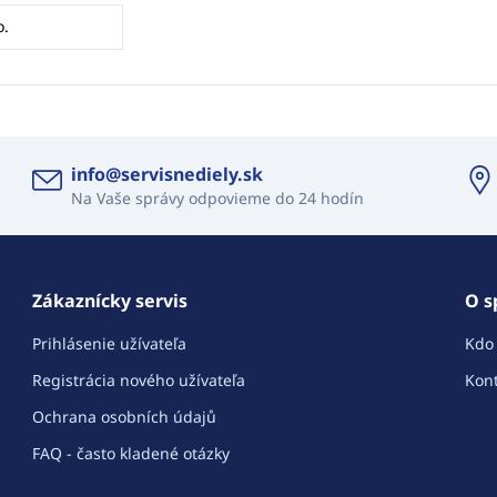
o.
info@servisnediely.sk
Na Vaše správy odpovieme do 24 hodín
Zákaznícky servis
O s
Prihlásenie užívateľa
Kdo
Registrácia nového užívateľa
Kont
Ochrana osobních údajů
FAQ - často kladené otázky