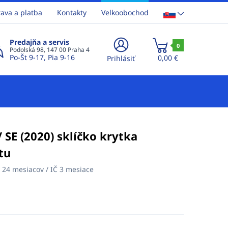
ava a platba
Kontakty
Velkoobochod
Predajňa a servis
0
Podolská 98, 147 00 Praha 4
Po-Št 9-17, Pia 9-16
0,00 €
Prihlásiť
/ SE (2020) sklíčko krytka
tu
:
24 mesiacov / IČ 3 mesiace