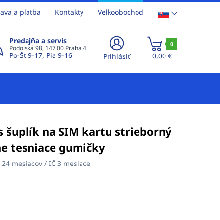
ava a platba
Kontakty
Velkoobochod
Predajňa a servis
0
Podolská 98, 147 00 Praha 4
Po-Št 9-17, Pia 9-16
0,00 €
Prihlásiť
s šuplík na SIM kartu strieborný
ne tesniace gumičky
:
24 mesiacov / IČ 3 mesiace