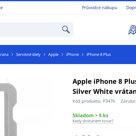
ne
Průvodce nákupu
Dopr
trana
Servisné diely
Apple
iPhone
iPhone 8 Plus
Apple iPhone 8 Plu
Silver White vráta
Kód produktu:
P3476
Záruka
Skladom > 5 ks
Kedy dostanem tovar?