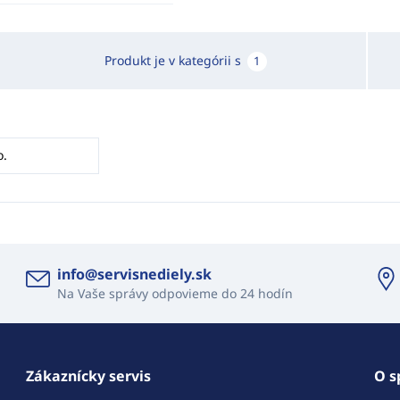
Produkt je v kategórii s
1
o.
info@servisnediely.sk
Na Vaše správy odpovieme do 24 hodín
Zákaznícky servis
O s