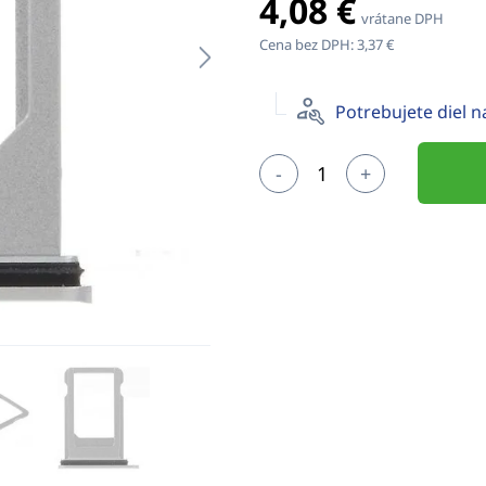
4,08 €
vrátane DPH
Cena bez DPH:
3,37 €
Potrebujete diel 
-
+