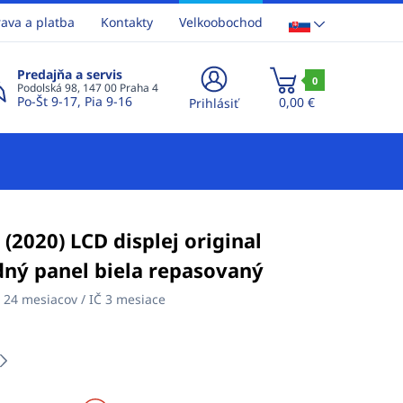
ava a platba
Kontakty
Velkoobochod
Predajňa a servis
0
Podolská 98, 147 00 Praha 4
Po-Št 9-17, Pia 9-16
0,00 €
Prihlásiť
 (2020) LCD displej original
dný panel biela repasovaný
:
24 mesiacov / IČ 3 mesiace