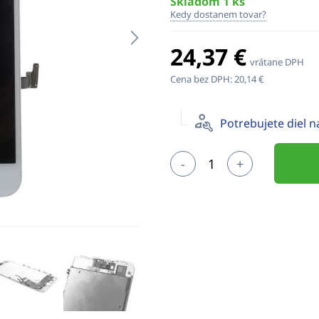
Skladom 1 ks
Kedy dostanem tovar?
24,37 €
vrátane DPH
Cena bez DPH:
20,14 €
Potrebujete diel 
-
+