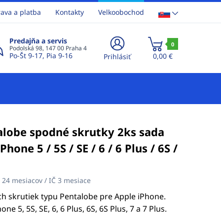
ava a platba
Kontakty
Velkoobochod
Predajňa a servis
0
Podolská 98, 147 00 Praha 4
Po-Št 9-17, Pia 9-16
0,00 €
Prihlásiť
alobe spodné skrutky 2ks sada
hone 5 / 5S / SE / 6 / 6 Plus / 6S /
:
24 mesiacov / IČ 3 mesiace
h skrutiek typu Pentalobe pre Apple iPhone.
 5, 5S, SE, 6, 6 Plus, 6S, 6S Plus, 7 a 7 Plus.