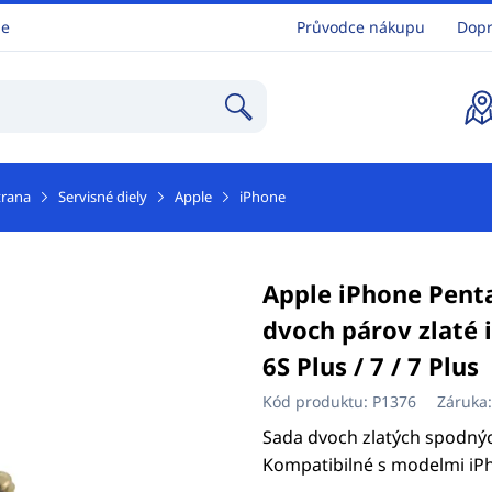
ne
Průvodce nákupu
Dopr
trana
Servisné diely
Apple
iPhone
Apple iPhone Pent
dvoch párov zlaté iP
6S Plus / 7 / 7 Plus
Kód produktu:
P1376
Záruka
Sada dvoch zlatých spodnýc
Kompatibilné s modelmi iPhone