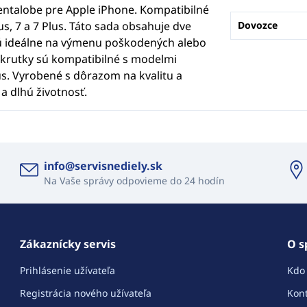
entalobe pre Apple iPhone. Kompatibilné
lus, 7 a 7 Plus. Táto sada obsahuje dve
Dovozce
sú ideálne na výmenu poškodených alebo
Skrutky sú kompatibilné s modelmi
 Plus. Vyrobené s dôrazom na kvalitu a
a dlhú životnosť.
info@servisnediely.sk
Na Vaše správy odpovieme do 24 hodín
Zákaznícky servis
O s
Prihlásenie užívateľa
Kdo
Registrácia nového užívateľa
Kont