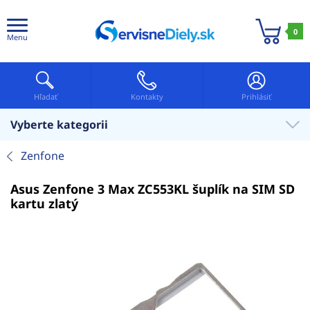
0
Menu
Hľadať
Kontakty
Prihlásiť
Vyberte kategorii
Zenfone
Asus Zenfone 3 Max ZC553KL šuplík na SIM SD
kartu zlatý