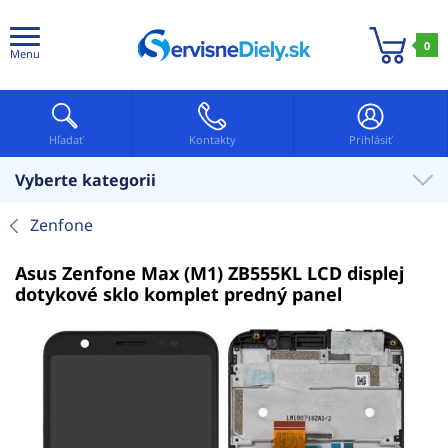
0
Menu
Hľadať
Kontakty
Prihlásiť
Vyberte kategorii
Zenfone
Asus Zenfone Max (M1) ZB555KL LCD displej
dotykové sklo komplet predný panel