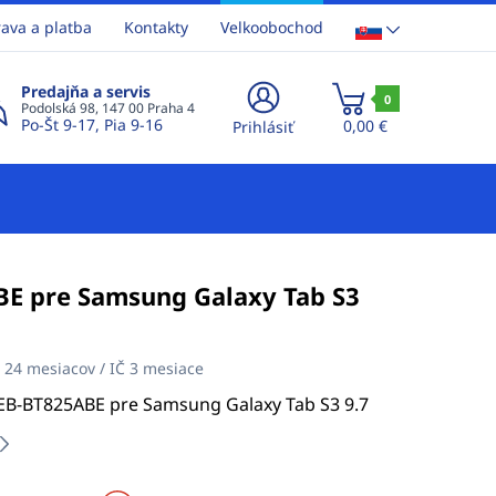
ava a platba
Kontakty
Velkoobochod
Predajňa a servis
0
Podolská 98, 147 00 Praha 4
Po-Št 9-17, Pia 9-16
0,00 €
Prihlásiť
BE pre Samsung Galaxy Tab S3
:
24 mesiacov / IČ 3 mesiace
 EB-BT825ABE pre Samsung Galaxy Tab S3 9.7