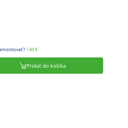
namontovať?
+30 €
Pridať do košíka