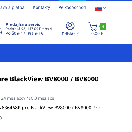
ava a platba
Kontakty
Velkoobochod
Predajňa a servis
0
Podolská 98, 147 00 Praha 4
Po-Št 9-17, Pia 9-16
0,00 €
Prihlásiť
pre BlackView BV8000 / BV8000
:
24 mesiacov / IČ 3 mesiace
 V636468P pre BlackView BV8000 / BV8000 Pro