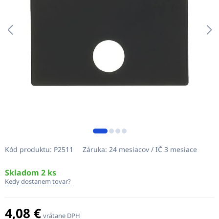
Kód produktu:
P2511
Záruka:
24 mesiacov / IČ 3 mesiace
Skladom 2 ks
Kedy dostanem tovar?
4,08 €
vrátane DPH