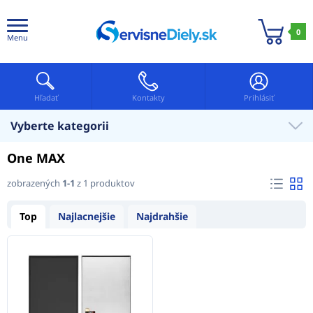
0
Menu
Hľadať
Kontakty
Prihlásiť
Vyberte kategorii
One MAX
zobrazených
1-1
z 1 produktov
Top
Najlacnejšie
Najdrahšie