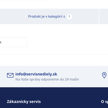
Produkt je v kategórii s
1
o.
info@servisnediely.sk
Na Vaše správy odpovieme do 24 hodín
Zákaznícky servis
O s