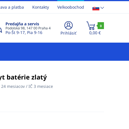
ava a platba
Kontakty
Velkoobochod
Predajňa a servis
0
Podolská 98, 147 00 Praha 4
Po-Št 9-17, Pia 9-16
0,00 €
Prihlásiť
t batérie zlatý
:
24 mesiacov / IČ 3 mesiace