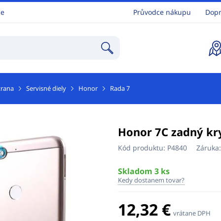
ne
Průvodce nákupu
Dopr
trana
Servisné diely
Honor
Rada 7
Honor 7C zadný kry
Kód produktu:
P4840
Záruka
Skladom 3 ks
Kedy dostanem tovar?
12,32 €
vrátane DPH