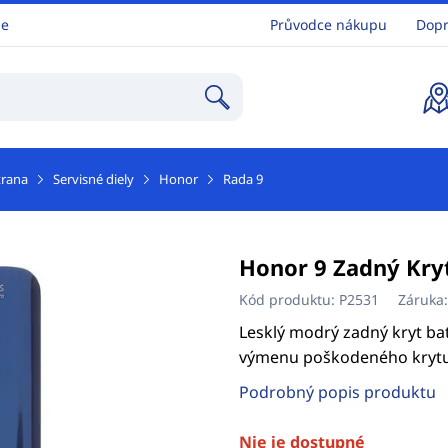
ne
Průvodce nákupu
Dopr
trana
Servisné diely
Honor
Rada 9
Honor 9 Zadný Kryt
Kód produktu:
P2531
Záruka
Lesklý modrý zadný kryt bat
výmenu poškodeného krytu
Podrobný popis produktu
Nie je dostupné