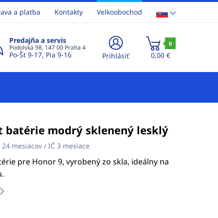
ava a platba
Kontakty
Velkoobochod
Predajňa a servis
0
Podolská 98, 147 00 Praha 4
Po-Št 9-17, Pia 9-16
0,00 €
Prihlásiť
 batérie modrý sklenený lesklý
:
24 mesiacov / IČ 3 mesiace
érie pre Honor 9, vyrobený zo skla, ideálny na
.