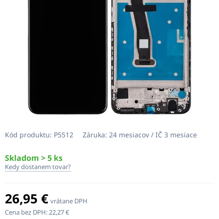
Kód produktu:
P5512
Záruka:
24 mesiacov / IČ 3 mesiace
Skladom > 5 ks
Kedy dostanem tovar?
26,95 €
vrátane DPH
Cena bez DPH:
22,27 €