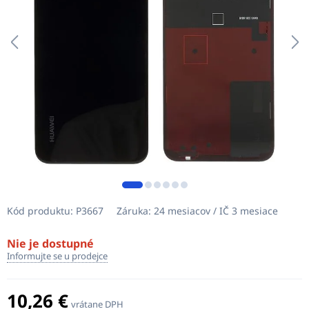
Kód produktu:
P3667
Záruka:
24 mesiacov / IČ 3 mesiace
Nie je dostupné
Informujte se u prodejce
10,26 €
vrátane DPH