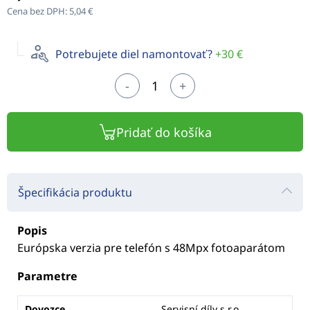
Cena bez DPH:
5,04 €
Potrebujete diel namontovať?
+30 €
-
+
Pridať do košíka
Špecifikácia produktu
Popis
Európska verzia pre telefón s 48Mpx fotoaparátom
Parametre
Dovozce
Servisní díly s.r.o.