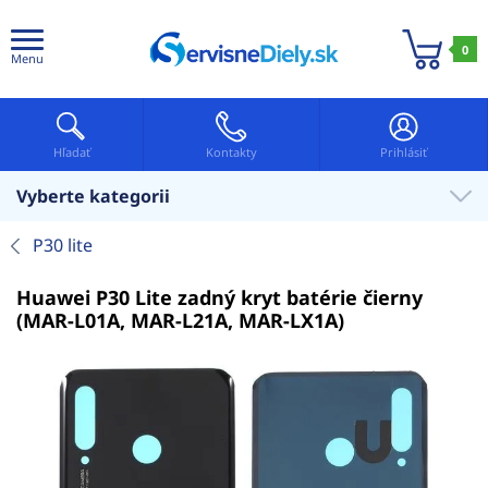
0
Menu
Hľadať
Kontakty
Prihlásiť
Vyberte kategorii
P30 lite
Huawei P30 Lite zadný kryt batérie čierny
(MAR-L01A, MAR-L21A, MAR-LX1A)