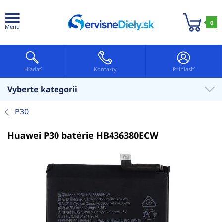
0
Menu
Hľadať
Kontakty
Prihlásiť
Vyberte kategorii
P30
Huawei P30 batérie HB436380ECW