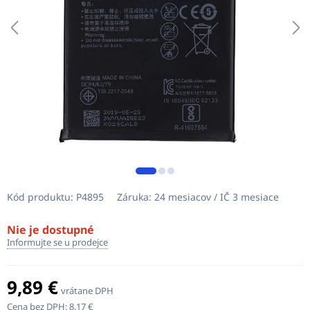
Kód produktu:
P4895
Záruka:
24 mesiacov / IČ 3 mesiace
Nie je dostupné
Informujte se u prodejce
9,89 €
vrátane DPH
Cena bez DPH:
8,17 €