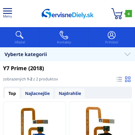
0
Menu
Hľadať
Kontakty
Prihlásiť
Vyberte kategorii
Y7 Prime (2018)
zobrazených
1-2
z 2 produktov
Top
Najlacnejšie
Najdrahšie