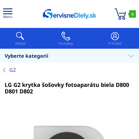
0
Menu
Hľadať
Kontakty
Prihlásiť
Vyberte kategorii
G2
LG G2 krytka šošovky fotoaparátu biela D800
D801 D802