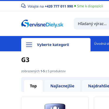
Sme k dispozícii
Volajte na
+420 777 011 990
Úvodná s
Vyberte kategorii
G3
zobrazených
1-5
z 5 produktov
Top
Najlacnejšie
Najdrahši