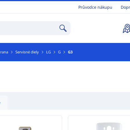
Průvodce nákupu
Dopr
trana
Servisné diely
LG
G
G3
e