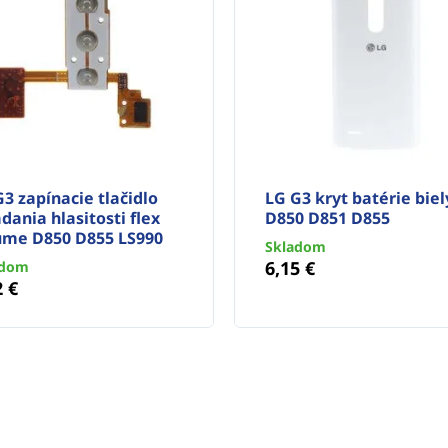
3 zapínacie tlačidlo
LG G3 kryt batérie biel
dania hlasitosti flex
D850 D851 D855
ume D850 D855 LS990
Skladom
6,15 €
adom
2 €