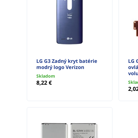
LG G3 Zadný kryt batérie
LG G
modrý logo Verizon
ovlá
vol
Skladom
8,22 €
Skl
2,0