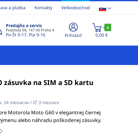
ava a platba
Kontakty
Velkoobochod
Predajňa a servis
0
Podolská 98, 147 00 Praha 4
Po-Št 9-17, Pia 9-16
0,00 €
Prihlásiť
 zásuvka na SIM a SD kartu
a:
24 mesiacov / IČ 3 mesiace
pre Motorola Moto G60 v elegantnej čiernej
e výmenu alebo náhradu poškodenej zásuvky.