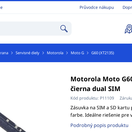
ne
Průvodce nákupu
Dopr
trana
Servisné diely
Motorola
Moto G
G60 (XT2135)
Motorola Moto G60
čierna dual SIM
Kód produktu:
P11109
Záruk
Zásuvka na SIM a SD kartu 
farbe. Ideálne riešenie pr
Podrobný popis produktu