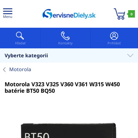
0
Menu
Hľadať
Kontakty
Prihlásiť
Vyberte kategorii
Motorola
Motorola V323 V325 V360 V361 W315 W450
batérie BT50 BQ50