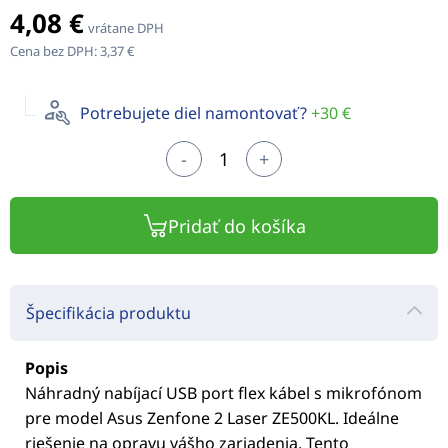
4,08 €
vrátane DPH
Cena bez DPH:
3,37 €
Potrebujete diel namontovať?
+30 €
-
+
Pridať do košíka
Špecifikácia produktu
Popis
Náhradný nabíjací USB port flex kábel s mikrofónom
pre model Asus Zenfone 2 Laser ZE500KL. Ideálne
riešenie na opravu vášho zariadenia. Tento