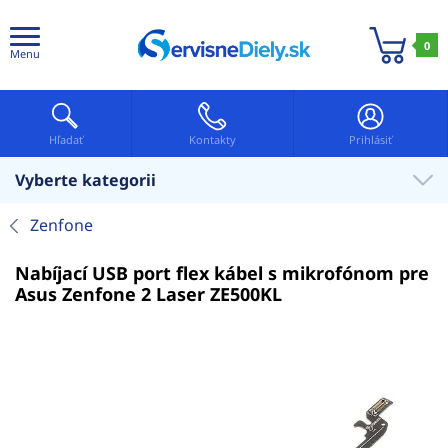
0
Menu
Hľadať
Kontakty
Prihlásiť
Vyberte kategorii
Zenfone
Nabíjací USB port flex kábel s mikrofónom pre
Asus Zenfone 2 Laser ZE500KL