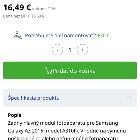
16,49 €
vrátane DPH
Cena bez DPH:
13,63 €
Potrebujete diel namontovať?
+30 €
-
+
Pridať do košíka
Špecifikácia produktu
Popis
Zadný hlavný modul fotoaparátu pre Samsung
Galaxy A3 2016 (model A310F). Vhodné na výmenu
poškodeného alebo nefunkčného fotoaparátu.