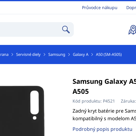
Průvodce nákupu
Dopr
trana
Servisné diely
Samsung
Galaxy A
A50 (SM-A505)
Samsung Galaxy A5
A505
Kód produktu:
P4521
Záruka
Zadný kryt batérie pre Sam
kompatibilný s modelom A5
Podrobný popis produktu