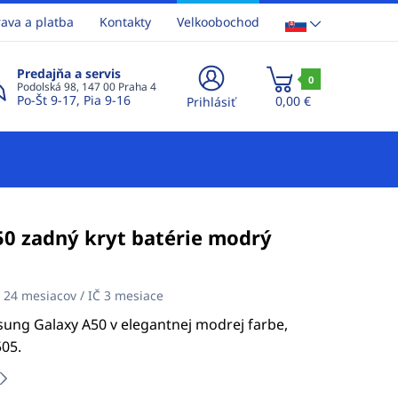
ava a platba
Kontakty
Velkoobochod
Predajňa a servis
0
Podolská 98, 147 00 Praha 4
Po-Št 9-17, Pia 9-16
0,00 €
Prihlásiť
0 zadný kryt batérie modrý
:
24 mesiacov / IČ 3 mesiace
sung Galaxy A50 v elegantnej modrej farbe,
05.