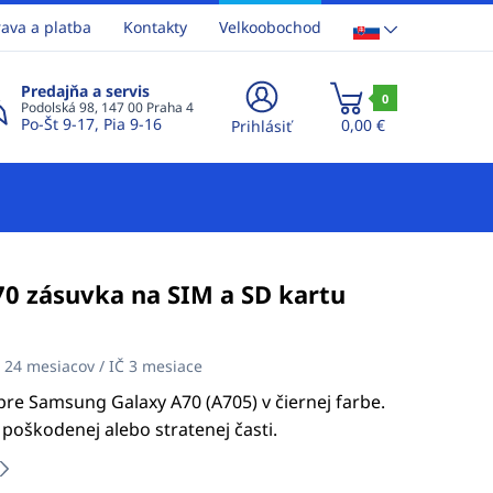
ava a platba
Kontakty
Velkoobochod
Predajňa a servis
0
Podolská 98, 147 00 Praha 4
Po-Št 9-17, Pia 9-16
0,00 €
Prihlásiť
0 zásuvka na SIM a SD kartu
:
24 mesiacov / IČ 3 mesiace
pre Samsung Galaxy A70 (A705) v čiernej farbe.
poškodenej alebo stratenej časti.