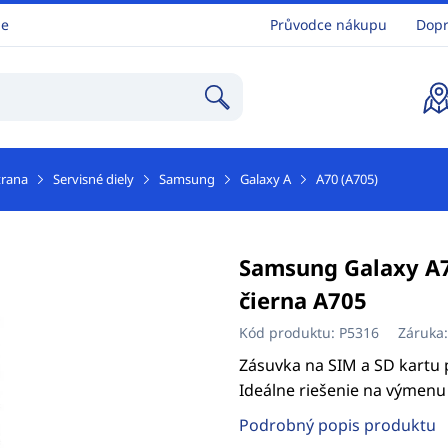
ne
Průvodce nákupu
Dopr
trana
Servisné diely
Samsung
Galaxy A
A70 (A705)
Samsung Galaxy A7
čierna A705
Kód produktu:
P5316
Záruka
Zásuvka na SIM a SD kartu 
Ideálne riešenie na výmenu 
Podrobný popis produktu