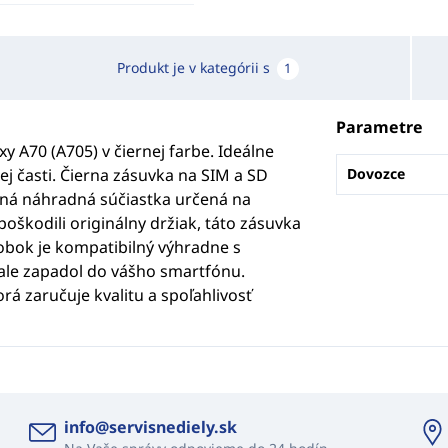
Produkt je v kategórii s
1
Parametre
 A70 (A705) v čiernej farbe. Ideálne
j časti. Čierna zásuvka na SIM a SD
Dovozce
itná náhradná súčiastka určená na
 poškodili originálny držiak, táto zásuvka
obok je kompatibilný výhradne s
ale zapadol do vášho smartfónu.
orá zaručuje kvalitu a spoľahlivosť
info@servisnediely.sk