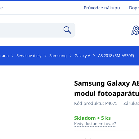
ne
Průvodce nákupu
Dopr
trana
Servisné diely
Samsung
Galaxy A
A8 2018 (SM-A530F)
Samsung Galaxy A8
modul fotoaparátu
Kód produktu:
P4075
Záruka
Skladom > 5 ks
Kedy dostanem tovar?