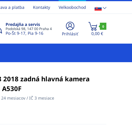
ava a platba
Kontakty
Velkoobochod
Predajňa a servis
0
Podolská 98, 147 00 Praha 4
Po-Št 9-17, Pia 9-16
0,00 €
Prihlásiť
 2018 zadná hlavná kamera
 A530F
:
24 mesiacov / IČ 3 mesiace