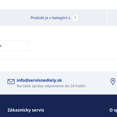
Produkt je v kategórii s
1
o.
info@servisnediely.sk
Na Vaše správy odpovieme do 24 hodín
Zákaznícky servis
O s