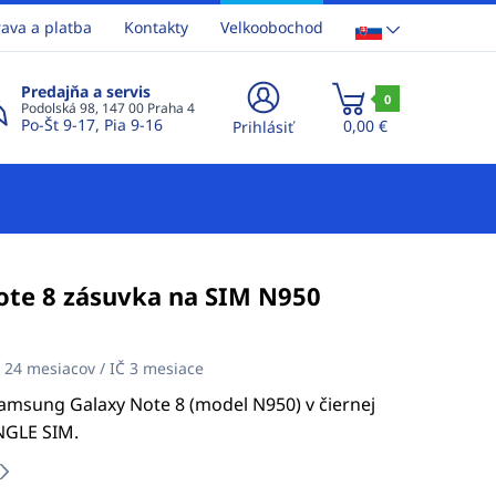
ava a platba
Kontakty
Velkoobochod
Predajňa a servis
0
Podolská 98, 147 00 Praha 4
Po-Št 9-17, Pia 9-16
0,00 €
Prihlásiť
te 8 zásuvka na SIM N950
:
24 mesiacov / IČ 3 mesiace
amsung Galaxy Note 8 (model N950) v čiernej
INGLE SIM.