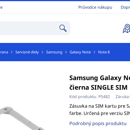
ne
Průvodce nákupu
Dopr
trana
Servisné diely
Samsung
Galaxy Note
Note 8
Samsung Galaxy No
čierna SINGLE SIM
Kód produktu:
P5482
Záruka
Zásuvka na SIM kartu pre S
farbe. Určená pre verziu S
Podrobný popis produktu