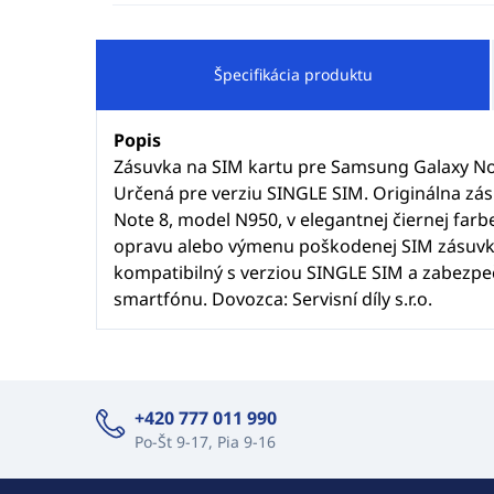
Špecifikácia produktu
Popis
Zásuvka na SIM kartu pre Samsung Galaxy Not
Určená pre verziu SINGLE SIM. Originálna zá
Note 8, model N950, v elegantnej čiernej farbe
opravu alebo výmenu poškodenej SIM zásuvky
kompatibilný s verziou SINGLE SIM a zabezp
smartfónu. Dovozca: Servisní díly s.r.o.
+420 777 011 990
Po-Št 9-17, Pia 9-16