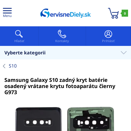
0
Menu
Hľadať
Kontakty
Prihlásiť
Vyberte kategorii
S10
Samsung Galaxy S10 zadný kryt batérie
osadený vrátane krytu fotoaparátu čierny
G973