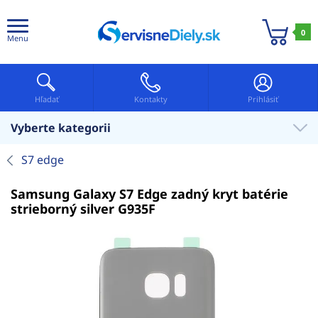
0
Menu
Hľadať
Kontakty
Prihlásiť
Vyberte kategorii
S7 edge
Samsung Galaxy S7 Edge zadný kryt batérie
strieborný silver G935F