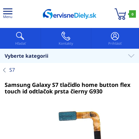
0
Menu
Hľadať
Kontakty
Prihlásiť
Vyberte kategorii
S7
Samsung Galaxy S7 tlačidlo home button flex
touch id odtlačok prsta čierny G930